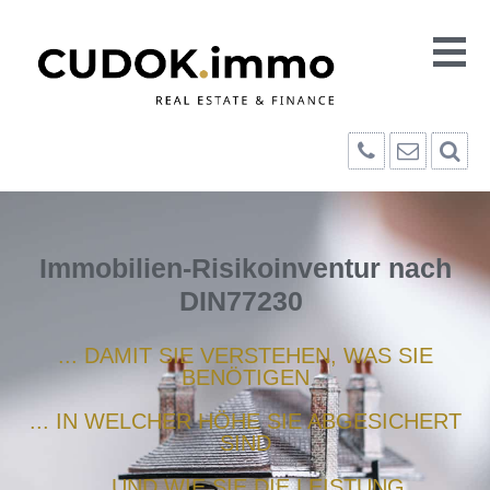
Immobilien-Risikoinventur nach
DIN77230
... DAMIT SIE VERSTEHEN, WAS SIE
BENÖTIGEN
... IN WELCHER HÖHE SIE ABGESICHERT
SIND
... UND WIE SIE DIE LEISTUNG