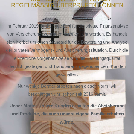
REGELMÄSSIG ÜBERPRÜFEN KÖNNEN
Im Februar 2019 ist die neue DIN für die private Finanzanalyse
von Versicherungsverträgen veröffentlicht worden. Es handelt
sich hierbei um einen Standard für die Bewertung und Analyse
der privaten Vermögens- und Absicherungssituation. Durch die
einheitliche Vorgehensweise wird die Beratungsqualität
deutlich gesteigert und Transparenz gegenüber dem Kunden
geschaffen.
Nur wenige Berater arbeiten nach dieser Norm, wir
beschäftigen uns schon seit 2016 damit.
Unser Motto: Unsere Kunden erhalten die Absicherung
und Produkte, die auch unsere eigene Familie erhalten
würde.