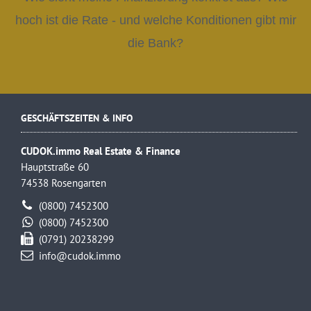
hoch ist die Rate - und welche Konditionen gibt mir
die Bank?
GESCHÄFTSZEITEN & INFO
CUDOK.immo Real Estate & Finance
Hauptstraße 60
74538 Rosengarten
(0800) 7452300
(0800) 7452300
(0791) 20238299
info@cudok.immo