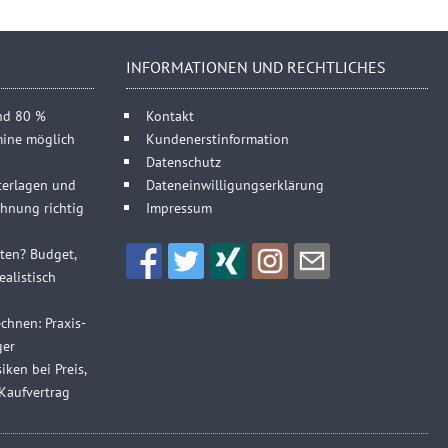
INFORMATIONEN UND RECHTLICHES
und 80 %
Kontakt
mine möglich
Kundenerstinformation
Datenschutz
terlagen und
Dateneinwilligungserklärung
hnung richtig
Impressum
sten? Budget,
alistisch
chnen: Praxis-
ger
iken bei Preis,
Kaufvertrag