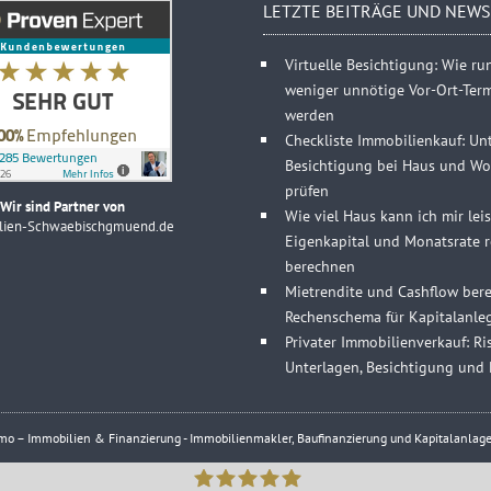
LETZTE BEITRÄGE UND NEWS
Virtuelle Besichtigung: Wie r
weniger unnötige Vor-Ort-Ter
werden
Checkliste Immobilienkauf: Un
Besichtigung bei Haus und Wo
prüfen
Wir sind Partner von
Wie viel Haus kann ich mir lei
lien-Schwaebischgmuend.de
Eigenkapital und Monatsrate re
berechnen
Mietrendite und Cashflow bere
Rechenschema für Kapitalanle
Privater Immobilienverkauf: Ris
Unterlagen, Besichtigung und 
 – Immobilien & Finanzierung - Immobilienmakler, Baufinanzierung und Kapitalanlage