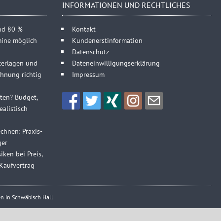
INFORMATIONEN UND RECHTLICHES
und 80 %
Kontakt
mine möglich
Kundenerstinformation
Datenschutz
terlagen und
Dateneinwilligungserklärung
hnung richtig
Impressum
sten? Budget,
alistisch
chnen: Praxis-
ger
iken bei Preis,
Kaufvertrag
n in Schwäbisch Hall