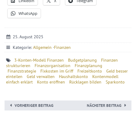
LinkedIn
X
Telegram
WhatsApp
25. August 2025
Kategorie:
Allgemein
·
Finanzen
3-Konten-Modell Finanzen
Budgetplanung
Finanzen
strukturieren
Finanzorganisation
Finanzplanung
Finanzstrategie
Fixkosten im Griff
Freizeitkonto
Geld besser
einteilen
Geld verwalten
Haushaltskonto
Kontenmodell
einfach erklärt
Konto eröffnen
Rücklagen bilden
Sparkonto
VORHERIGER BEITRAG
NÄCHSTER BEITRAG