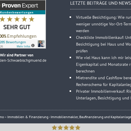
LETZTE BEITRÄGE UND NEWS
Virtuelle Besichtigung: Wie r
weniger unnötige Vor-Ort-Ter
werden
Checkliste Immobilienkauf: Un
Besichtigung bei Haus und Wo
prüfen
Wir sind Partner von
Wie viel Haus kann ich mir lei
lien-Schwaebischgmuend.de
Eigenkapital und Monatsrate re
berechnen
Mietrendite und Cashflow bere
Rechenschema für Kapitalanle
Privater Immobilienverkauf: Ris
Unterlagen, Besichtigung und 
 – Immobilien & Finanzierung - Immobilienmakler, Baufinanzierung und Kapitalanlage