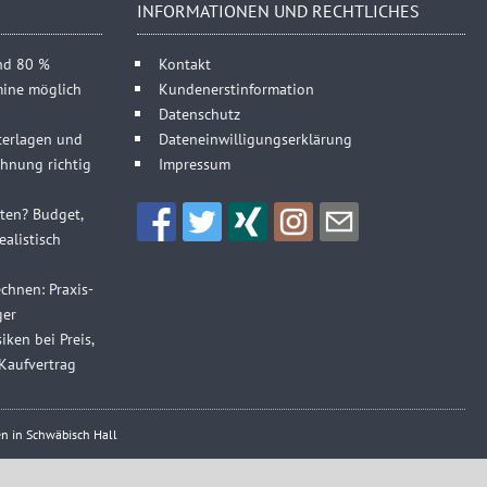
INFORMATIONEN UND RECHTLICHES
und 80 %
Kontakt
mine möglich
Kundenerstinformation
Datenschutz
terlagen und
Dateneinwilligungserklärung
hnung richtig
Impressum
sten? Budget,
alistisch
chnen: Praxis-
ger
iken bei Preis,
Kaufvertrag
n in Schwäbisch Hall