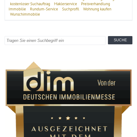
kostenloser Suchauftrag
Maklerservice
Preisverhandlung
Immobilie
Rundum-Service
Suchprofil
Wohnung kaufen
Wunschimmobilie