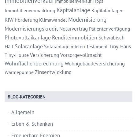
Immobilienverkauf
Immobilienverkauf Tipps
Kapitalanlage
Immobilienvermarktung
Kapitalanlagen
Modernisierung
KfW Förderung
Klimawandel
Modernisierungskredit
Notarvertrag
Patientenverfügung
Photovoltaikanlage
Renditeimmobilien
Schwäbisch
Solaranlage
Hall
Tiny-Haus
Solaranlage mieten
Testament
Versicherung
Vorsorgevollmacht
Tiny-House
Wohnflächenberechnung
Wohngebäudeversicherung
Zinsentwicklung
Wärmepumpe
BLOG-KATEGORIEN
Allgemein
Erben & Schenken
Erneuerbare Energien