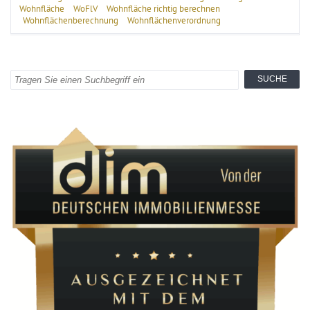
Wohnfläche
WoFlV
Wohnfläche richtig berechnen
Wohnflächenberechnung
Wohnflächenverordnung