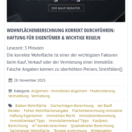
WOHNFLÄCHENBERECHNUNG KORREKT DURCHFÜHREN:
HAFTUNG FÜR EIGENTÜMER & WICHTIGE REGELN
Lesezeit:
3
Minuten
Die korrekte Wohnfläche ist einer der wichtigsten Faktoren
beim Kauf, Verkauf oder der Vermietung einer Immobilie.
Falsche Angaben können zu überhöhten Preisen, Streitfällen[]
28. November 2025
Kategorie:
Allgemein
·
Immobilien allgemein
·
Modernisierung
·
Vermarktung
·
Vermietung
Balkon Wohnfläche
Dachschrägen Berechnung
der Baufi
Berater
Fehler Wohnflächenangabe
Flächenberechnung Immobilie
Haftung Eigentümer
Immobilien Recht
Immobilienbewertung
Immobilienkauf Tipps
Immobilienverkauf Tipps
Kaufpreis
Berechnung
m² korrekt berechnen
Quadratmeter Berechnung
Sachmangel Wohnfläche
Terrasse Anrechnung
Wintergarten