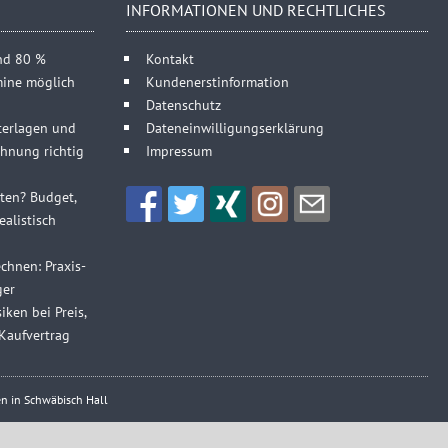
INFORMATIONEN UND RECHTLICHES
und 80 %
Kontakt
mine möglich
Kundenerstinformation
Datenschutz
terlagen und
Dateneinwilligungserklärung
hnung richtig
Impressum
sten? Budget,
alistisch
chnen: Praxis-
ger
iken bei Preis,
Kaufvertrag
n in Schwäbisch Hall