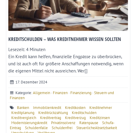
KREDITSCHULDEN – WAS KREDITNEHMER WISSEN SOLLTEN
Lesezeit:
4
Minuten
Ein Kredit kann helfen, finanzielle Engpässe zu überbrücken,
und ist auch oft für größere Anschaffungen notwendig, wenn
die eigenen Mittel nicht ausreichen. Wer[]
17. Dezember 2024
Kategorie:
Allgemein
·
Finanzen
·
Finanzierung
·
Steuern und
Finanzen
Banken
Immobilienkredit
Kreditkosten
Kreditnehmer
Kreditplanung
Kreditrückzahlung
Kreditschulden
Kreditvergleich
Kreditvertrag
Kreditverzug
Kreditzinsen
Modernisierungskredit
Privatinsolvenz
Ratenpause
Schufa-
Eintrag
Schuldenfalle
Schuldenfrei
SteuerlicheAbsetzbarkeit
Umschuldung
Verjährung