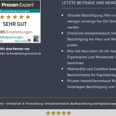
LETZTE BEITRÄGE UND NEWS
Virtuelle Besichtigung: Wie r
weniger unnötige Vor-Ort-Ter
werden
Checkliste Immobilienkauf: Un
Besichtigung bei Haus und Wo
prüfen
Wir sind Partner von
Wie viel Haus kann ich mir lei
lien-Schwaebischgmuend.de
Eigenkapital und Monatsrate re
berechnen
Mietrendite und Cashflow bere
Rechenschema für Kapitalanle
Privater Immobilienverkauf: Ris
Unterlagen, Besichtigung und 
 – Immobilien & Finanzierung - Immobilienmakler, Baufinanzierung und Kapitalanlage