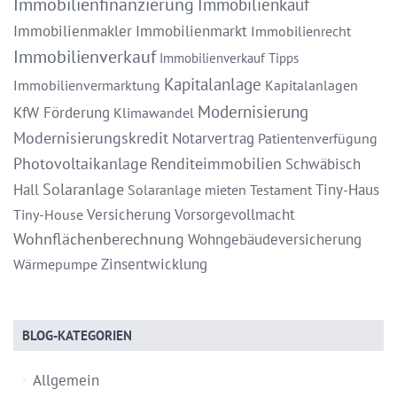
Immobilienfinanzierung
Immobilienkauf
Immobilienmakler
Immobilienmarkt
Immobilienrecht
Immobilienverkauf
Immobilienverkauf Tipps
Kapitalanlage
Immobilienvermarktung
Kapitalanlagen
Modernisierung
KfW Förderung
Klimawandel
Modernisierungskredit
Notarvertrag
Patientenverfügung
Photovoltaikanlage
Renditeimmobilien
Schwäbisch
Solaranlage
Hall
Tiny-Haus
Solaranlage mieten
Testament
Versicherung
Vorsorgevollmacht
Tiny-House
Wohnflächenberechnung
Wohngebäudeversicherung
Zinsentwicklung
Wärmepumpe
BLOG-KATEGORIEN
Allgemein