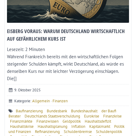
EISBERG VORAUS: WARUM DEUTSCHLAND WIRTSCHAFTLICH
AUF GEFÄHRLICHEM KURS IST
Lesezeit:
2
Minuten
Während Frankreich bereits mit den wirtschaftlichen Folgen
steigender Schulden kämpft, wirkt Deutschland, als würde es
denselben Kurs nur mit leichter Verzögerung einschlagen.
Die[]
9. Oktober 2025
Kategorie:
Allgemein
·
Finanzen
Baufinanzierung
Bundesbank
Bundeshaushalt
der Baufi
Berater
Deutschlands Staatsverschuldung
Eurokrise
Finanzkrise
Finanzmärkte
Finanzwissen
Geldpolitik
Haushaltsdefizit
Haushaltskrise
Haushaltsplanung
Inflation
Kapitalmarkt
Politik
und Finanzen
Refinanzierung
Schuldenbremse
Schuldenpolitik