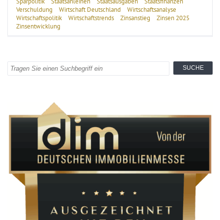
Sparpolitik
Staatsanleihen
Staatsausgaben
Staatsfinanzen
Verschuldung
Wirtschaft Deutschland
Wirtschaftsanalyse
Wirtschaftspolitik
Wirtschaftstrends
Zinsanstieg
Zinsen 2025
Zinsentwicklung