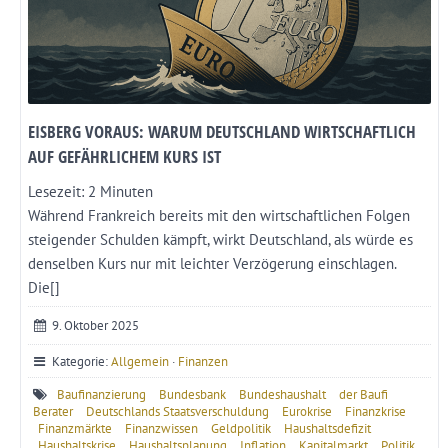
EISBERG VORAUS: WARUM DEUTSCHLAND WIRTSCHAFTLICH
AUF GEFÄHRLICHEM KURS IST
Lesezeit:
2
Minuten
Während Frankreich bereits mit den wirtschaftlichen Folgen
steigender Schulden kämpft, wirkt Deutschland, als würde es
denselben Kurs nur mit leichter Verzögerung einschlagen.
Die[]
9. Oktober 2025
Kategorie:
Allgemein
·
Finanzen
Baufinanzierung
Bundesbank
Bundeshaushalt
der Baufi
Berater
Deutschlands Staatsverschuldung
Eurokrise
Finanzkrise
Finanzmärkte
Finanzwissen
Geldpolitik
Haushaltsdefizit
Haushaltskrise
Haushaltsplanung
Inflation
Kapitalmarkt
Politik