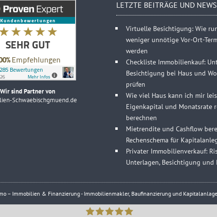
LETZTE BEITRÄGE UND NEWS
Virtuelle Besichtigung: Wie r
weniger unnötige Vor-Ort-Ter
werden
Checkliste Immobilienkauf: Un
Besichtigung bei Haus und Wo
prüfen
Wir sind Partner von
Wie viel Haus kann ich mir lei
lien-Schwaebischgmuend.de
Eigenkapital und Monatsrate re
berechnen
Mietrendite und Cashflow bere
Rechenschema für Kapitalanle
Privater Immobilienverkauf: Ris
Unterlagen, Besichtigung und 
 – Immobilien & Finanzierung - Immobilienmakler, Baufinanzierung und Kapitalanlage