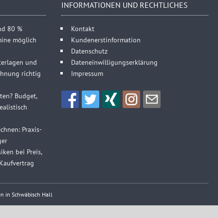
INFORMATIONEN UND RECHTLICHES
und 80 %
Kontakt
mine möglich
Kundenerstinformation
Datenschutz
terlagen und
Dateneinwilligungserklärung
hnung richtig
Impressum
sten? Budget,
alistisch
chnen: Praxis-
ger
iken bei Preis,
Kaufvertrag
n in Schwäbisch Hall