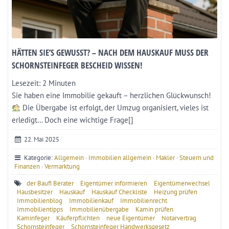
HÄTTEN SIE’S GEWUSST? – NACH DEM HAUSKAUF MUSS DER
SCHORNSTEINFEGER BESCHEID WISSEN!
Lesezeit:
2
Minuten
Sie haben eine Immobilie gekauft – herzlichen Glückwunsch!
Die Übergabe ist erfolgt, der Umzug organisiert, vieles ist
erledigt… Doch eine wichtige Frage[]
22. Mai 2025
Kategorie:
Allgemein
·
Immobilien allgemein
·
Makler
·
Steuern und
Finanzen
·
Vermarktung
der Baufi Berater
Eigentümer informieren
Eigentümerwechsel
Hausbesitzer
Hauskauf
Hauskauf Checkliste
Heizung prüfen
Immobilienblog
Immobilienkauf
Immobilienrecht
Immobilientipps
Immobilienübergabe
Kamin prüfen
Kaminfeger
Käuferpflichten
neue Eigentümer
Notarvertrag
Schornsteinfeger
Schornsteinfeger Handwerksgesetz