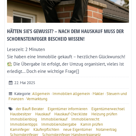
HÄTTEN SIE’S GEWUSST? – NACH DEM HAUSKAUF MUSS DER
SCHORNSTEINFEGER BESCHEID WISSEN!
Lesezeit:
2
Minuten
Sie haben eine Immobilie gekauft – herzlichen Glückwunsch!
Die Übergabe ist erfolgt, der Umzug organisiert, vieles ist
erledigt… Doch eine wichtige Frage[]
22. Mai 2025
Kategorie:
Allgemein
·
Immobilien allgemein
·
Makler
·
Steuern und
Finanzen
·
Vermarktung
der Baufi Berater
Eigentümer informieren
Eigentümerwechsel
Hausbesitzer
Hauskauf
Hauskauf Checkliste
Heizung prüfen
Immobilienblog
Immobilienkauf
Immobilienrecht
Immobilientipps
Immobilienübergabe
Kamin prüfen
Kaminfeger
Käuferpflichten
neue Eigentümer
Notarvertrag
Schornsteinfeger
Schornsteinfeger Handwerksgesetz